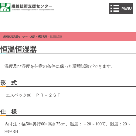
繊維技術支援センター
>
施設・機器利用
> 恒温恒湿器
恒温恒湿器
温度及び湿度を任意の条件に保った環境試験ができます。
形 式
エスペック㈱ ＰＲ－２ＳＴ
仕 様
内寸法：幅50×奥行60×高さ75cm、温度：－20～100℃、湿度：20～
98%RH