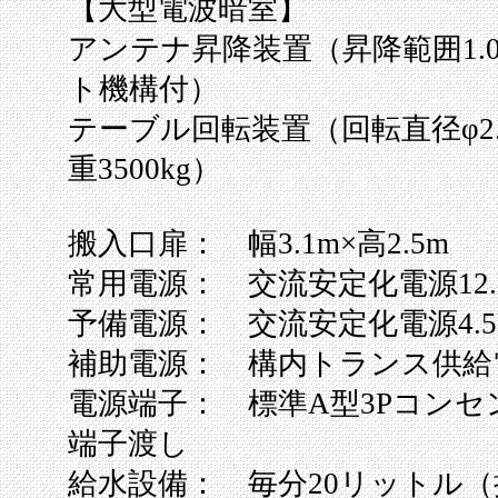
【大型電波暗室】
アンテナ昇降装置（昇降範囲1.0
ト機構付）
テーブル回転装置（回転直径φ2.0
重3500kg）
搬入口扉： 幅3.1m×高2.5m
常用電源： 交流安定化電源12.
予備電源： 交流安定化電源4.5
補助電源： 構内トランス供給電源
電源端子： 標準A型3Pコンセン
端子渡し
給水設備： 毎分20リットル（