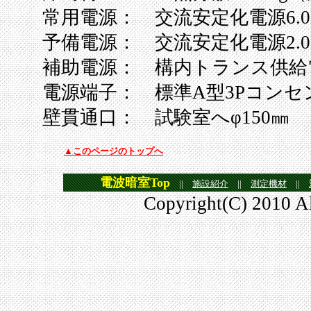
常用電源： 交流安定化電源6.0
予備電源： 交流安定化電源2.0
補助電源： 構内トランス供給電源
電源端子： 標準A型3Pコンセ
壁貫通口： 試験室へφ150㎜
▲このページのトップへ
電波暗室Top
||
施設紹介
||
測定機材
||
Copyright(C) 2010 A