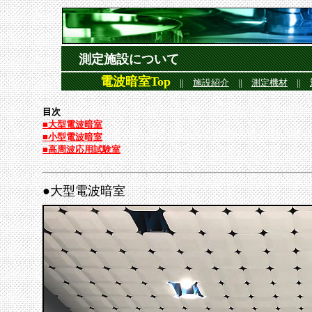
測定施設について
電波暗室Top
||
施設紹介
||
測定機材
||
目次
■大型電波暗室
■小型電波暗室
■高周波応用試験室
●大型電波暗室