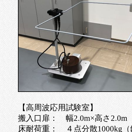
【高周波応用試験室】
搬入口扉： 幅2.0m×高さ2.0m
床耐荷重： ４点分散1000kg