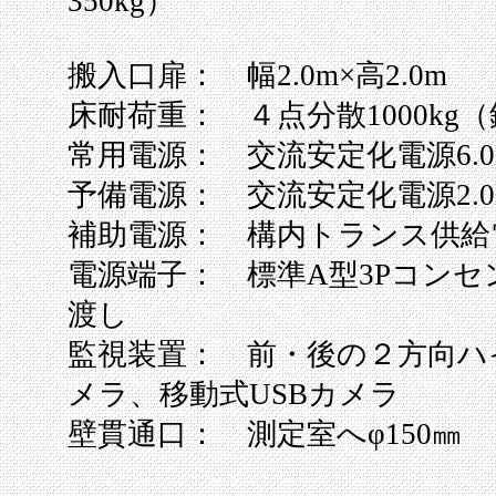
350kg）
搬入口扉： 幅2.0m×高2.0m
床耐荷重： ４点分散1000kg
常用電源： 交流安定化電源6.0
予備電源： 交流安定化電源2.0
補助電源： 構内トランス供給電源
電源端子： 標準A型3Pコンセ
渡し
監視装置： 前・後の２方向ハ
メラ、移動式USBカメラ
壁貫通口： 測定室へφ150㎜