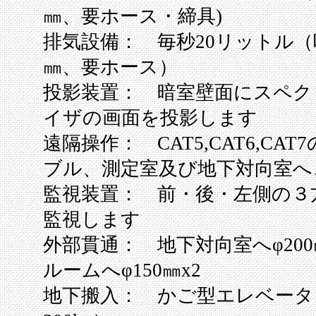
㎜、要ホース・締具)
排気設備： 毎秒20リットル（吸
㎜、要ホース）
投影装置： 暗室壁面にスペク
イザの画面を投影します
遠隔操作： CAT5,CAT6,CAT
ブル、測定室及び地下対向室へ
監視装置： 前・後・左側の３
監視します
外部貫通： 地下対向室へφ20
ルームへφ150㎜x2
地下搬入： かご型エレベータ