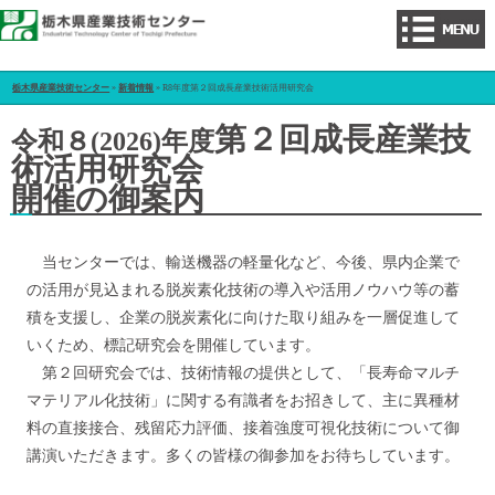
栃木県産業技術センター
»
新着情報
» R8年度第２回成長産業技術活用研究会
第２回成長産業技
令和８(2026)年度
術活用研究会
開催の御案内
当センターでは、輸送機器の軽量化など、今後、県内企業で
の活用が見込まれる脱炭素化技術の導入や活用ノウハウ等の蓄
積を支援し、企業の脱炭素化に向けた取り組みを一層促進して
いくため、標記研究会を開催しています。
第２回研究会では、技術情報の提供として、「長寿命マルチ
マテリアル化技術」に関する有識者をお招きして、主に異種材
料の直接接合、残留応力評価、接着強度可視化技術について御
講演いただきます。多くの皆様の御参加をお待ちしています。