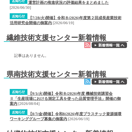
運営計画の推進状況の評価結果をまとめました
[
2026/06/30
]
【7/28(火)開催】令和８(2026)年度第２回成長産業技術
活用研究会開催の御案内
[
2026/06/19
]
繊維技術支援センター新着情報
記事はありません。
県南技術支援センター新着情報
【9/1(火)開催】令和８(2026)年度 機械技術講習会
Ⅱ「生産現場における測定工具を使った品質管理手法」開催の御
案内
[
2026/08/04
]
【8/7(金)開催】令和8(2026)年度プラスチック資源循環
ワーキンググループ募集の御案内
[
2026/06/19
]