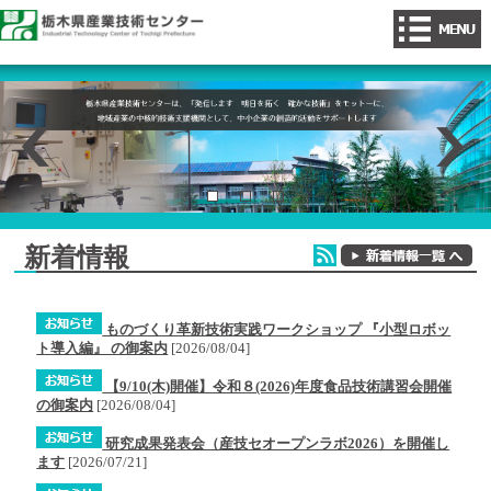
新着情報
ものづくり革新技術実践ワークショップ 『小型ロボッ
ト導入編』 の御案内
[
2026/08/04
]
【9/10(木)開催】令和８(2026)年度食品技術講習会開催
の御案内
[
2026/08/04
]
研究成果発表会（産技セオープンラボ2026）を開催し
ます
[
2026/07/21
]