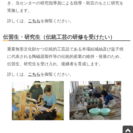
き、当センターの研究指導員による指導・助言のもとに研究を
実施します。
詳しくは、
こちら
を
御
覧ください。
伝習生・研究生（伝統工芸の研修を受けたい）
重要無形文化財かつ伝統的工芸品である本場結城紬及び益子焼
に代表される陶磁器製作等の伝統的産業の維持・発展のため、
伝習生、研究生を受け入れ、後継者を育成します。
詳しくは、
こちら
を
御
覧ください。