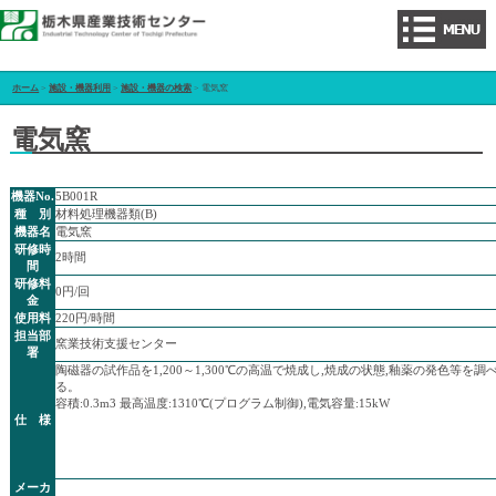
ホーム
>
施設・機器利用
>
施設・機器の検索
> 電気窯
電気窯
機器No.
5B001R
種 別
材料処理機器類(B)
機器名
電気窯
研修時
2時間
間
研修料
0円/回
金
使用料
220円/時間
担当部
窯業技術支援センター
署
陶磁器の試作品を1,200～1,300℃の高温で焼成し,焼成の状態,釉薬の発色等を調
る。
容積:0.3m3 最高温度:1310℃(プログラム制御),電気容量:15kW
仕 様
メーカ