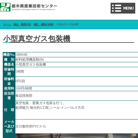
ホーム
>
施設・機器利用
>
施設・機器の検索
> 小型真空ガス包装機
小型真空ガス包装機
機器No.
1B004R
種 別
材料処理機器類(B)
機器名
小型真空ガス包装機
研修時
1時間
間
研修料
0円/回
金
使用料
100円/時間
担当部
食品技術部
署
真空包装・窒素ガス包装を行う。
処理能力:毎分約1工程,シール:インパルス方式
仕 様
メーカ
ー及び
古川製作所FVCⅡ-G
型式