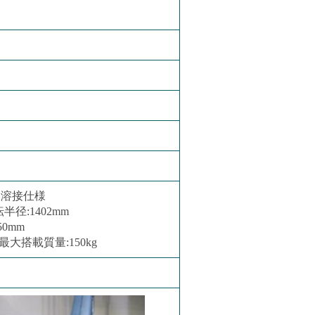
ノ溶接仕様
径:1402mm
50mm
大搭載質量:150kg