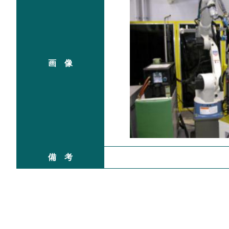
画 像
備 考