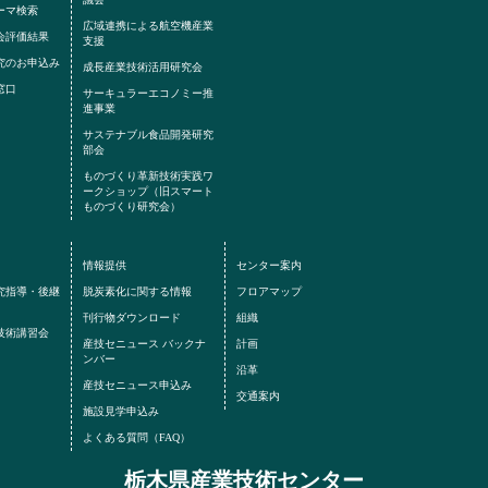
ーマ検索
広域連携による航空機産業
会評価結果
支援
究のお申込み
成長産業技術活用研究会
窓口
サーキュラーエコノミー推
進事業
サステナブル食品開発研究
部会
ものづくり革新技術実践ワ
ークショップ（旧スマート
ものづくり研究会）
情報提供
センター案内
究指導・後継
脱炭素化に関する情報
フロアマップ
刊行物ダウンロード
組織
・技術講習会
産技セニュース バックナ
計画
ンバー
沿革
産技セニュース申込み
交通案内
施設見学申込み
よくある質問（FAQ）
栃木県産業技術センター