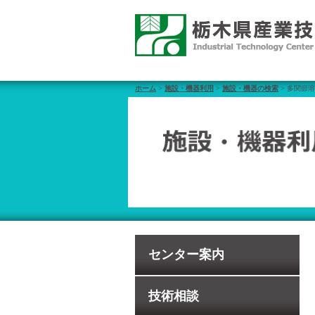
ホーム
>
施設・機器利用
>
施設・機器の検索
> 多関節
センター案内
技術相談