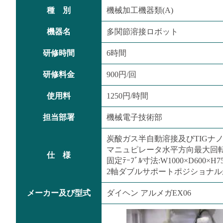
種 別
機械加工機器類(A)
機器名
多関節溶接ロボット
研修時間
6時間
研修料金
900円/回
使用料
1250円/時間
担当部署
機械電子技術部
炭酸ガス半自動溶接及びTIGナ
マニュピレータ水平方向最大回転半
仕 様
固定ﾃｰﾌﾞﾙ寸法:W1000×D600×H7
2軸ダブルサポートポジショナル最
メーカー及び型式
ダイヘン アルメガEX06