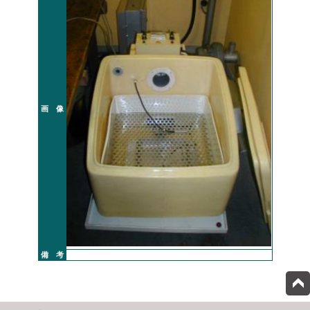
画 像
備 考