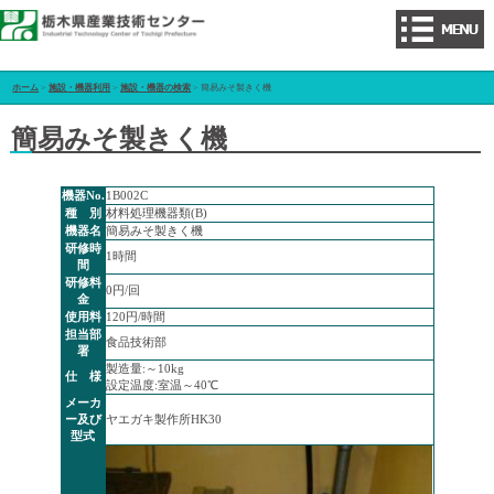
ホーム
>
施設・機器利用
>
施設・機器の検索
> 簡易みそ製きく機
簡易みそ製きく機
機器No.
1B002C
種 別
材料処理機器類(B)
機器名
簡易みそ製きく機
研修時
1時間
間
研修料
0円/回
金
使用料
120円/時間
担当部
食品技術部
署
製造量:～10kg
仕 様
設定温度:室温～40℃
メーカ
ー及び
ヤエガキ製作所HK30
型式