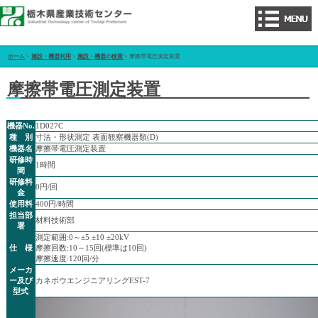
ホーム
>
施設・機器利用
>
施設・機器の検索
> 摩擦帯電圧測定装置
摩擦帯電圧測定装置
機器No.
1D027C
種 別
寸法・形状測定 表面観察機器類(D)
機器名
摩擦帯電圧測定装置
研修時
1時間
間
研修料
0円/回
金
使用料
400円/時間
担当部
材料技術部
署
測定範囲:0～±5 ±10 ±20kV
仕 様
摩擦回数:10～15回(標準は10回)
摩擦速度:120回/分
メーカ
ー及び
カネボウエンジニアリングEST-7
型式