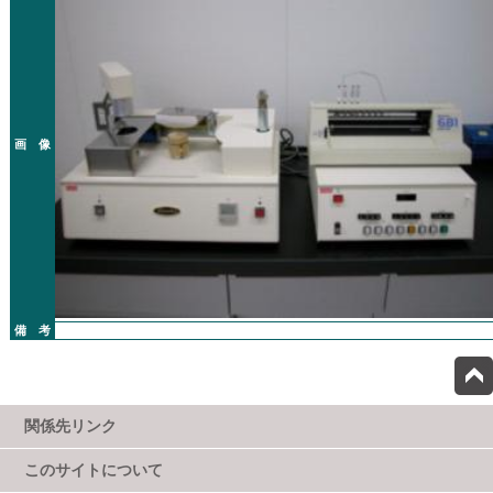
画 像
備 考
関係先リンク
このサイトについて