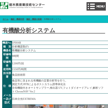
ホーム
>
施設・機器利用
>
施設・機器の検索
> 有機酸分析システム
有機酸分析システム
機器No.
1F004R
種 別
分析機器類(F)
機器名
有機酸分析システム
研修時
8時間
間
研修料
1200円/回
金
使用料
1550円/時間
担当部
食品技術部
署
食品等に含まれる有機酸の定量分析等を行う。
測定方式:BTBによるポストカラム誘導体化法
仕 様
冷却機能付きオートサンプラー,検出器:UV,フォトダイオードアレイ,解析ソフ
ト:ChromNAV Ver.2
メーカ
ー及び
日本分光EXTREMA
型式