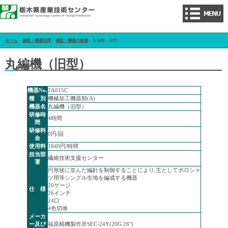
ホーム
>
施設・機器利用
>
施設・機器の検索
> 丸編機（旧型）
丸編機（旧型）
機器No.
2A015C
種 別
機械加工機器類(A)
機器名
丸編機（旧型）
研修時
4時間
間
研修料
0円/回
金
使用料
1840円/時間
担当部
繊維技術支援センター
署
円形状に並んだ編針を制御することにより,主としてポロシャ
ツ用等シングル生地を編成する機器
20ゲージ
仕 様
26インチ
24口
4色切換
メーカ
ー及び
福原精機製作所SEC-24Y(20G 26")