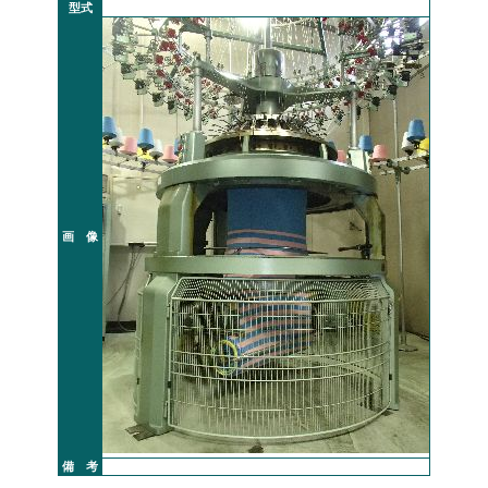
型式
画 像
備 考