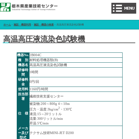
ホーム
>
施設・機器利用
>
施設・機器の検索
> 高温高圧液流染色試験機
高温高圧液流染色試験機
機器No.
2B004C
種 別
材料処理機器類(B)
機器名
高温高圧液流染色試験機
研修時
1時間
間
研修料
0円/回
金
使用料
1160円/時間
担当部
繊維技術支援センター
署
被染物:200～800g 4～10m
2
圧力・温度:3kg/cm
・130℃
仕 様
液流:15～20リットル
流量:300リットル/min
昇温:5℃/min
メーカ
ー及び
テクサム技研MINI-JET D200
型式