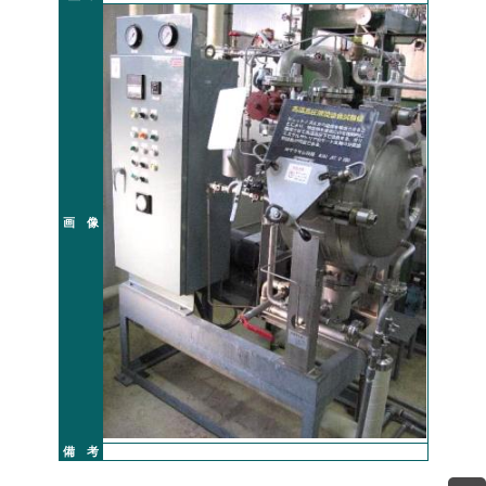
画 像
備 考