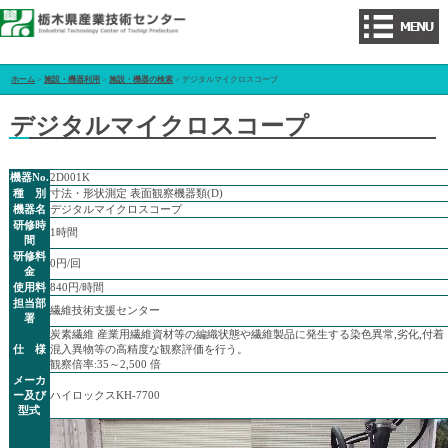
ホーム
>
施設・機器利用
>
施設・機器の検索
> デジタルマイクロスコープ
デジタルマイクロスコープ
機器No.
2D001K
種 別
寸法・形状測定 表面観察機器類(D)
機器名
デジタルマイクロスコープ
研修時
1時間
間
研修料
0円/回
金
使用料
840円/時間
担当部
繊維技術支援センター
署
炭素繊維 産業用繊維資材等の編織状態や繊維製品に発生する染色異常,劣化,付着
仕 様
混入異物等の高精度な観察評価を行う。
観察倍率:35～2,500 倍
メーカ
ー及び
ハイロックスKH-7700
型式