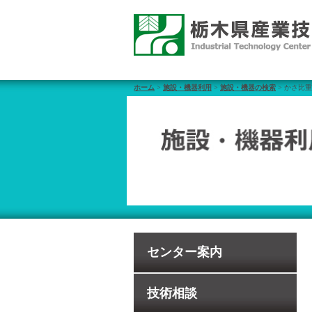
ホーム
>
施設・機器利用
>
施設・機器の検索
> かさ比
センター案内
技術相談