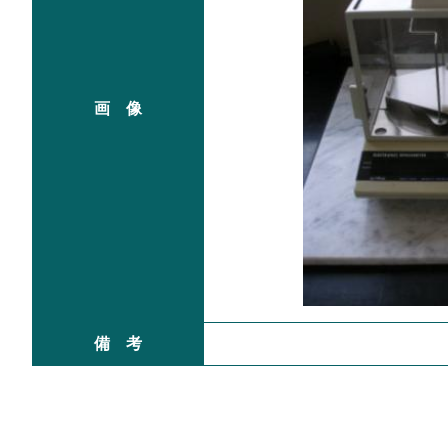
画 像
備 考