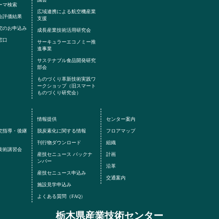
ーマ検索
広域連携による航空機産業
会評価結果
支援
究のお申込み
成長産業技術活用研究会
窓口
サーキュラーエコノミー推
進事業
サステナブル食品開発研究
部会
ものづくり革新技術実践ワ
ークショップ（旧スマート
ものづくり研究会）
情報提供
センター案内
究指導・後継
脱炭素化に関する情報
フロアマップ
刊行物ダウンロード
組織
・技術講習会
産技セニュース バックナ
計画
ンバー
沿革
産技セニュース申込み
交通案内
施設見学申込み
よくある質問（FAQ）
栃木県産業技術センター