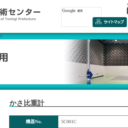
重計
かさ比重計
機器No.
5C001C