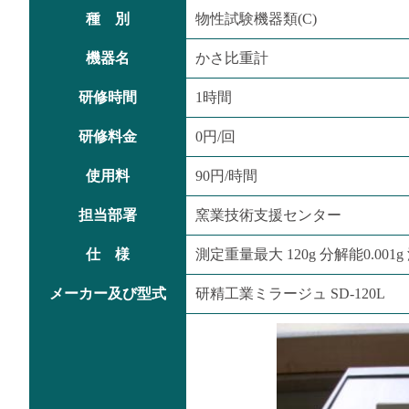
種 別
物性試験機器類(C)
機器名
かさ比重計
研修時間
1時間
研修料金
0円/回
使用料
90円/時間
担当部署
窯業技術支援センター
仕 様
測定重量最大 120g 分解能0.001
メーカー及び型式
研精工業ミラージュ SD-120L